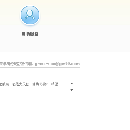
自助服務
標準
/服務監督信箱: gmservice@gm99.com
大陸
希望：再次遇見你
江湖大夢
世破曉
暗黑大天使
仙境傳說2
希望