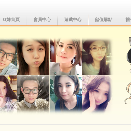
G妹首頁
會員中心
遊戲中心
儲值購點
禮